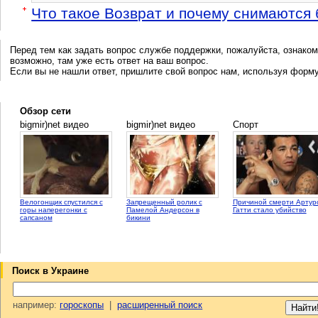
Что такое Возврат и почему снимаются
Перед тем как задать вопрос службе поддержки, пожалуйста, ознаком
возможно, там уже есть ответ на ваш вопрос.
Если вы не нашли ответ, пришлите свой вопрос нам, используя форм
Обзор сети
bigmir)net видео
bigmir)net видео
Спорт
Велогонщик спустился с
Запрещенный ролик с
Причиной смерти Артур
горы наперегонки с
Памелой Андерсон в
Гатти стало убийство
сапсаном
бикини
Поиск в Украине
например:
гороскопы
|
расширенный поиск