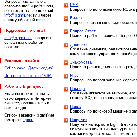
Вопросы, связанные с
RSS
авторизацией и рейтингом,
Вопросы по использованию RSS-агр
решаются только по email:
info@bigmir.net
или через
Видео
форму обратной связи.
Вопросы связанные с видеороликами
Поддержка по e-mail
Вопрос-Ответ
Правила работы сервиса "Вопрос-О
info@bigmir.net
- вопросы
связанные с работой
Дневники
портала
Создание дневника, редактировани
комментариев, управление сообще
Реклама на сайте
Знакомства
Правила размещения анкет в разде
Cейлз-хаус "Диджимедиа"
Игры
Интернет-агентство "МІ6"
Вопросы по использованию сервиса
Работа в bigmir)net
Паспорт
Создание аккаунта на бигмире, его
Если вы хотите строить
номеру ICQ, восстановление парол
свою карьеру в Интернет
бизнесе, обращаетесь к
Поиск
нам сегодня!
Вопросы по поисковой машине bigmi
Список вакансий bigmir)net
смотрите
здесь
.
Попутчик
Попутчик на портале bigmir)net - э
объединяющий активных туристов,
компанию для отдыха. Вы можете н