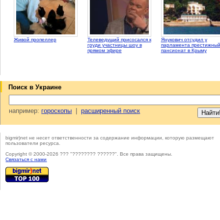
Живой пропеллер
Телеведущий присосался к
Янукович отсудил у
груди участницы шоу в
парламента престижны
прямом эфире
пансионат в Крыму
Поиск в Украине
например:
гороскопы
|
расширенный поиск
bigmir)net не несет ответственности за содержание информации, которую размещают
пользователи ресурса.
Copyright © 2000-2026 ??? "???????? ??????". Все права защищены.
Cвязаться с нами