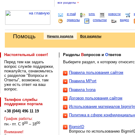
все разделы
+
e-mail
sms
новости
приколы
открытки
видео
Помощь
Начало раздела
Все разделы
Настоятельный совет!
Разделы
В
опросов и
О
тветов
Перед тем как задать
Выберите раздел, к которому относитс
вопрос службе поддержки,
пожалуйста, ознакомьтесь
Правила пользования сайтом
с разделом "Вопросы и
Ответы", возможно, там
Правила MPort
уже есть ответ на ваш
вопрос.
Правила Ivona
Договор пользования сайтом
Телефон службы
поддержки портала
Использование материалов bigmir)n
+38 (044) 496 11 19
Политика в сфере конфиденциальн
График работы:
00
00
пн.- пт. С 9
– 18
BigmirID
Вопросы по использованию BigmirI
Внимание!