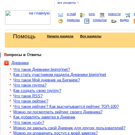
все разделы
+
e-mail
sms
новости
приколы
открытки
видео
Помощь
Начало раздела
Все разделы
В
опросы и
О
тветы
Дневники
Что такое Дневники bigmir)net?
Как стать участником раздела Дневники bigmir)net
Что такое Мой дневник на Бигмире?
Что такое группа?
Как создать свою группу?
Что такое RSS?
Что такое рейтинг?
Что такое рейтинг? Как высчитывается рейтинг ТОП-100?
Можно ли посмотреть рейтинг своего Дневника?
Как добавлять заметки в Дневник
Что такое «cut»?
Можно ли закрыть свой Дневник для других пользователей?
Можно ли ограничить доступ к моей заметке?