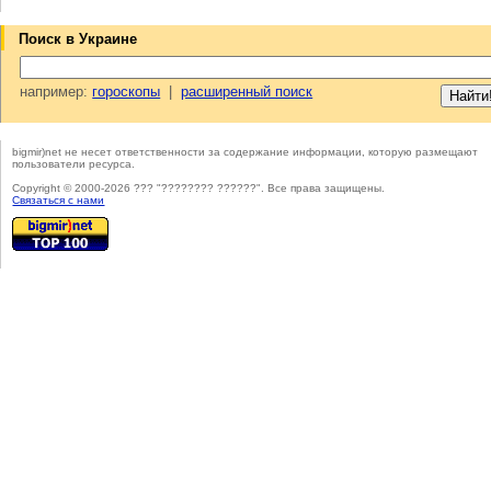
Поиск в Украине
например:
гороскопы
|
расширенный поиск
bigmir)net не несет ответственности за содержание информации, которую размещают
пользователи ресурса.
Copyright © 2000-2026 ??? "???????? ??????". Все права защищены.
Cвязаться с нами