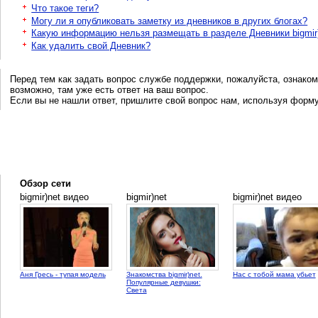
Что такое теги?
Могу ли я опубликовать заметку из дневников в других блогах?
Какую информацию нельзя размещать в разделе Дневники bigmir
Как удалить свой Дневник?
Перед тем как задать вопрос службе поддержки, пожалуйста, ознаком
возможно, там уже есть ответ на ваш вопрос.
Если вы не нашли ответ, пришлите свой вопрос нам, используя форм
Обзор сети
bigmir)net видео
bigmir)net
bigmir)net видео
Аня Гресь - тупая модель
Знакомства bigmir)net.
Нас с тобой мама убьет
Популярные девушки:
Света