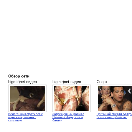
Обзор сети
bigmir)net видео
bigmir)net видео
Спорт
Велогонщик спустился с
Запрещенный ролик с
Причиной смерти Артур
горы наперегонки с
Памелой Андерсон в
Гатти стало убийство
сапсаном
бикини