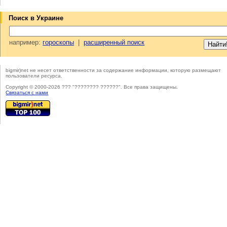
Поиск в Украине
например:
гороскопы
|
расширенный поиск
bigmir)net не несет ответственности за содержание информации, которую размещают
пользователи ресурса.
Copyright © 2000-2026 ??? "???????? ??????". Все права защищены.
Cвязаться с нами