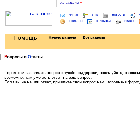
все разделы
+
e-mail
sms
новости
приколы
открытки
видео
Помощь
Начало раздела
Все разделы
В
опросы и
О
тветы
Перед тем как задать вопрос службе поддержки, пожалуйста, ознаком
возможно, там уже есть ответ на ваш вопрос.
Если вы не нашли ответ, пришлите свой вопрос нам, используя форм