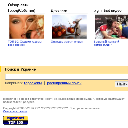
Обзор сети
Город(События)
Дневники
bigmir)net видео
ТОП-10: Худшие каверы
Опавшие завязи вишен
Бешеный женский
всех времен
армрестлинг
Поиск в Украине
например:
гороскопы
|
расширенный поиск
bigmir)net не несет ответственности за содержание информации, которую размещают
пользователи ресурса.
Copyright © 2000-2026 ??? "???????? ??????". Все права защищены.
Cвязаться с нами