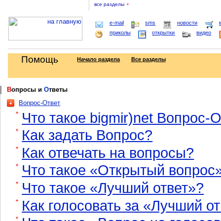
все разделы
+
e-mail
sms
новости
приколы
открытки
видео
Помощь
Начало раздела
Все разделы
В
опросы и
О
тветы
Вопрос-Ответ
Что такое bigmir)net Вопрос-
Как задать Вопрос?
Как отвечать на вопросы?
Что такое «Открытый вопрос
Что такое «Лучший ответ»?
Как голосовать за «Лучший о