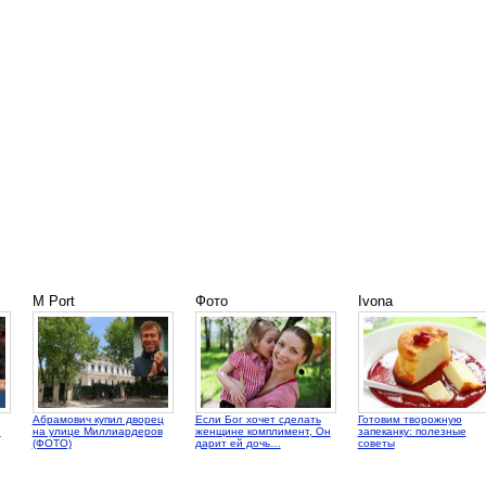
M Port
Фото
Ivona
Абрамович купил дворец
Если Бог хочет сделать
Готовим творожную
й
на улице Миллиардеров
женщине комплимент, Он
запеканку: полезные
(ФОТО)
дарит ей дочь…
советы