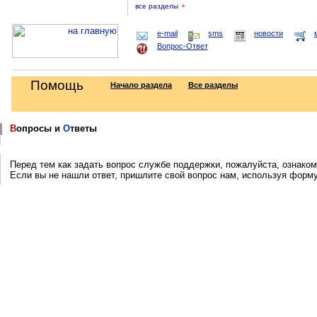
все разделы
+
e-mail
sms
новости
Вопрос-Ответ
Помощь
Начало раздела
Все разделы
В
опросы и
О
тветы
Перед тем как задать вопрос службе поддержки, пожалуйста, ознаком
Если вы не нашли ответ, пришлите свой вопрос нам, используя форм