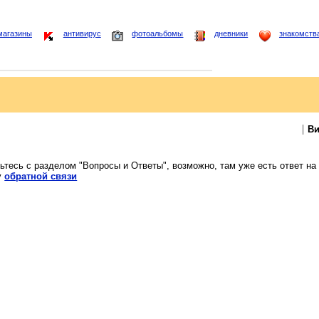
магазины
антивирус
фотоальбомы
дневники
знакомств
Ви
ьтесь с разделом "Вопросы и Ответы", возможно, там уже есть ответ на
у
обратной связи