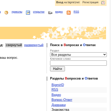
Вход
на bigmir)net
Регистрация
а
приколы
открытки
видео
RSS
д:
свернутый
развернутый
Поиск в
В
опросах и
О
тветах
Раздел
 ваш вопрос.
Ключевое слово
Разделы
В
опросов и
О
тветов
BigmirID
RSS
Видео
Вопрос-Ответ
Дневники
Знакомства