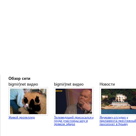
Обзор сети
bigmir)net видео
bigmir)net видео
Новости
Живой пропеллер
Телеведущий присосался к
Янукович отсудил у
груди участницы шоу в
парламента престижны
прямом эфире
пансионат в Крыму