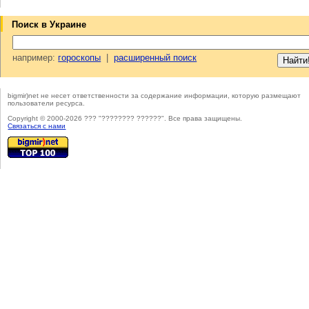
Поиск в Украине
например:
гороскопы
|
расширенный поиск
bigmir)net не несет ответственности за содержание информации, которую размещают
пользователи ресурса.
Copyright © 2000-2026 ??? "???????? ??????". Все права защищены.
Cвязаться с нами