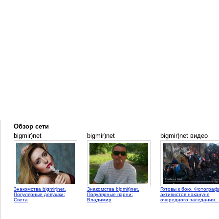
Обзор сети
bigmir)net
bigmir)net
bigmir)net видео
Знакомства bigmir)net.
Знакомства bigmir)net.
Готовы к бою. Фотограф
Популярные девушки:
Популярные парни:
активистов накануне
Света
Владимир
очередного заседания...