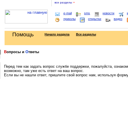
все разделы
+
e-mail
sms
новости
приколы
открытки
видео
Помощь
Начало раздела
Все разделы
В
опросы и
О
тветы
Перед тем как задать вопрос службе поддержки, пожалуйста, ознаком
возможно, там уже есть ответ на ваш вопрос.
Если вы не нашли ответ, пришлите свой вопрос нам, используя форм