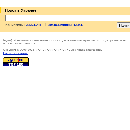
Поиск в Украине
например:
гороскопы
|
расширенный поиск
bigmir)net не несет ответственности за содержание информации, которую размещают
пользователи ресурса.
Copyright © 2000-2026 ??? "???????? ??????". Все права защищены.
Cвязаться с нами