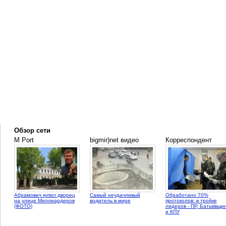
Обзор сети
M Port
bigmir)net видео
Корреспондент
Абрамович купил дворец
Самый неудачливый
Обработано 70%
на улице Миллиардеров
водитель в мире
протоколов: в тройке
(ФОТО)
лидеров - ПР, Батьківщи
и КПУ