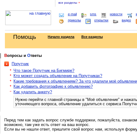
все разделы
+
e-mail
sms
новости
приколы
открытки
видео
Помощь
Начало раздела
Все разделы
В
опросы и
О
тветы
Попутчик
Что такое Попутчик на Бигмире?
Кто может создать объявление на Попутчиках?
Какие требования к объявлениям? За что удалили моё объявлен
Как добавить фотографию к объявлению?
Как удалить анкету?
Нужно перейти с главной страницы в "Моё объявление" и нажать
уточняющего вопроса, объявление удалиться с сервиса Попутчи
Перед тем как задать вопрос службе поддержки, пожалуйста, ознаком
возможно, там уже есть ответ на ваш вопрос.
Если вы не нашли ответ, пришлите свой вопрос нам, используя форм