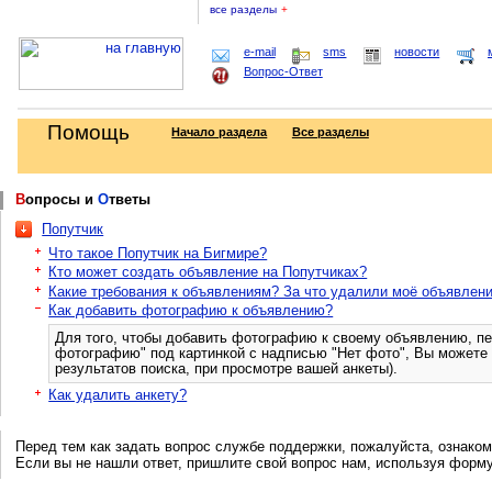
все разделы
+
e-mail
sms
новости
Вопрос-Ответ
Помощь
Начало раздела
Все разделы
В
опросы и
О
тветы
Попутчик
Что такое Попутчик на Бигмире?
Кто может создать объявление на Попутчиках?
Какие требования к объявлениям? За что удалили моё объявлен
Как добавить фотографию к объявлению?
Для того, чтобы добавить фотографию к своему объявлению, пе
фотографию" под картинкой с надписью "Нет фото", Вы можете 
результатов поиска, при просмотре вашей анкеты).
Как удалить анкету?
Перед тем как задать вопрос службе поддержки, пожалуйста, ознаком
Если вы не нашли ответ, пришлите свой вопрос нам, используя форм