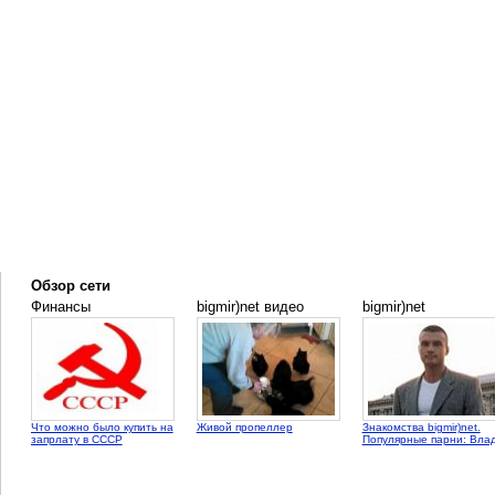
Обзор сети
Финансы
bigmir)net видео
bigmir)net
Что можно было купить на
Живой пропеллер
Знакомства bigmir)net.
запрлату в СССР
Популярные парни: Вла