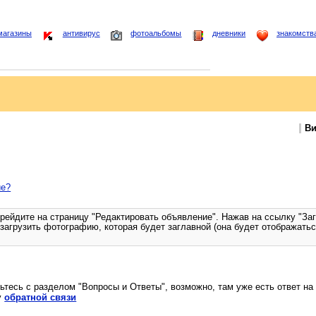
магазины
антивирус
фотоальбомы
дневники
знакомств
Ви
ие?
рейдите на страницу "Редактировать объявление". Нажав на ссылку "За
загрузить фотографию, которая будет заглавной (она будет отображать
ьтесь с разделом "Вопросы и Ответы", возможно, там уже есть ответ на
у
обратной связи