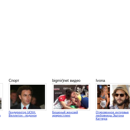
Спорт
bigmir)net видео
Ivona
Гендиректор ЦСКА:
Бешеный женский
Откровенное интервью
д
Веллитон - подонок
армрестлинг
любовницы Эштона
Катчера