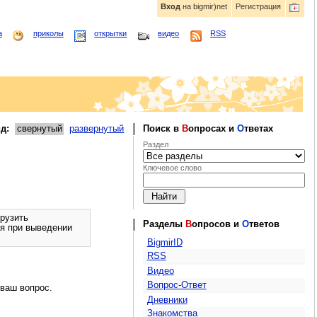
Вход
на bigmir)net
Регистрация
а
приколы
открытки
видео
RSS
д:
свернутый
развернутый
Поиск в
В
опросах и
О
тветах
Раздел
Ключевое слово
грузить
Разделы
В
опросов и
О
тветов
ся при выведении
BigmirID
RSS
Видео
Вопрос-Ответ
 ваш вопрос.
Дневники
Знакомства