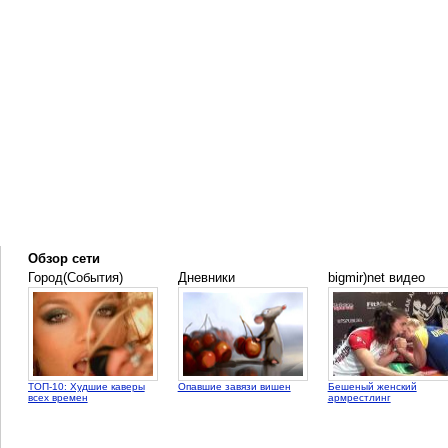
Обзор сети
Город(События)
Дневники
bigmir)net видео
ТОП-10: Худшие каверы
Опавшие завязи вишен
Бешеный женский
всех времен
армрестлинг