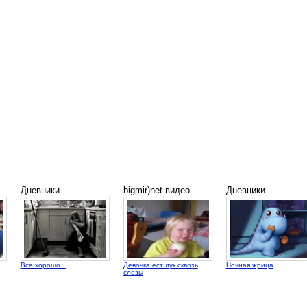
Дневники
bigmir)net видео
Дневники
Все хорошо...
Девочка ест лук сквозь
Ночная жрица
слезы