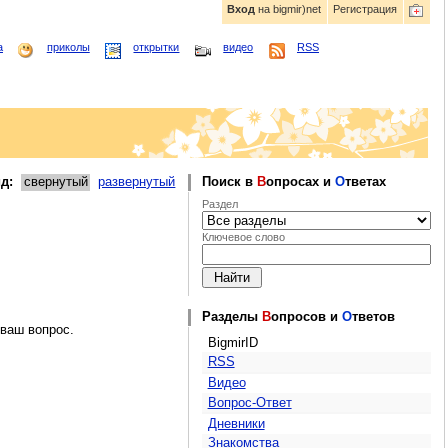
Вход
на bigmir)net
Регистрация
а
приколы
открытки
видео
RSS
д:
свернутый
развернутый
Поиск в
В
опросах и
О
тветах
Раздел
Ключевое слово
Разделы
В
опросов и
О
тветов
 ваш вопрос.
BigmirID
RSS
Видео
Вопрос-Ответ
Дневники
Знакомства