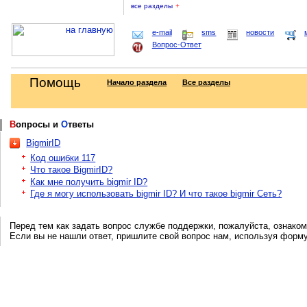
все разделы
+
e-mail
sms
новости
Вопрос-Ответ
Помощь
Начало раздела
Все разделы
В
опросы и
О
тветы
BigmirID
Код ошибки 117
Что такое BigmirID?
Как мне получить bigmir ID?
Где я могу использовать bigmir ID? И что такое bigmir Сеть?
Перед тем как задать вопрос службе поддержки, пожалуйста, ознаком
Если вы не нашли ответ, пришлите свой вопрос нам, используя форм