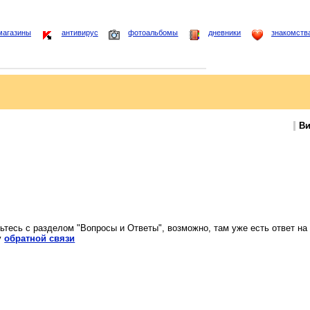
магазины
антивирус
фотоальбомы
дневники
знакомств
Ви
ьтесь с разделом "Вопросы и Ответы", возможно, там уже есть ответ на
у
обратной связи