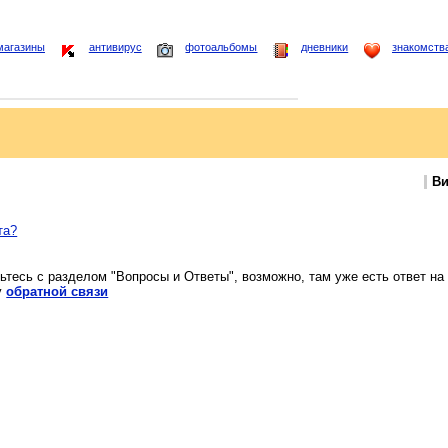
магазины
антивирус
фотоальбомы
дневники
знакомств
Ви
та?
ьтесь с разделом "Вопросы и Ответы", возможно, там уже есть ответ на
у
обратной связи