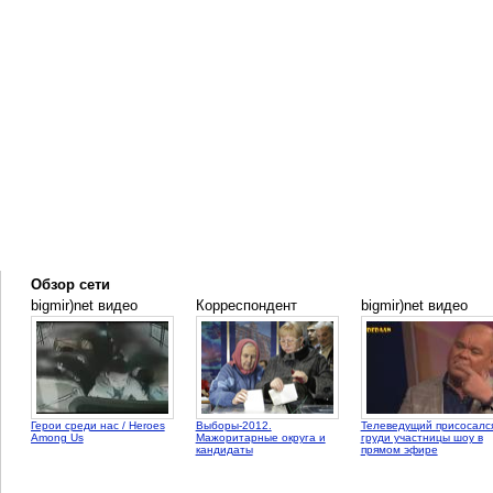
Обзор сети
bigmir)net видео
Корреспондент
bigmir)net видео
Герои среди нас / Heroes
Выборы-2012.
Телеведущий присосался
Among Us
Мажоритарные округа и
груди участницы шоу в
кандидаты
прямом эфире