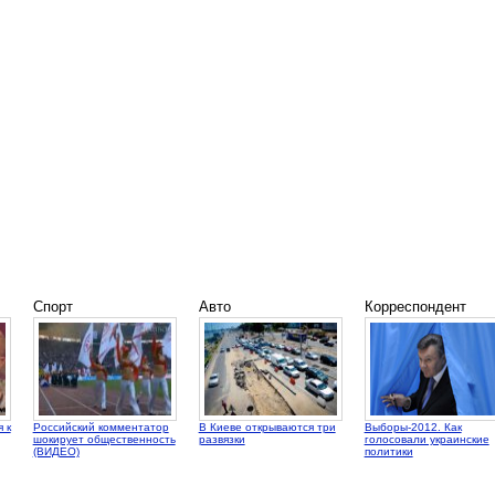
Спорт
Авто
Корреспондент
 к
Российский комментатор
В Киеве открываются три
Выборы-2012. Как
шокирует общественность
развязки
голосовали украинские
(ВИДЕО)
политики