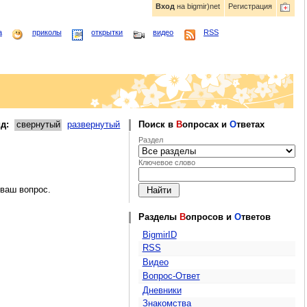
Вход
на bigmir)net
Регистрация
а
приколы
открытки
видео
RSS
д:
свернутый
развернутый
Поиск в
В
опросах и
О
тветах
Раздел
Ключевое слово
 ваш вопрос.
Разделы
В
опросов и
О
тветов
BigmirID
RSS
Видео
Вопрос-Ответ
Дневники
Знакомства