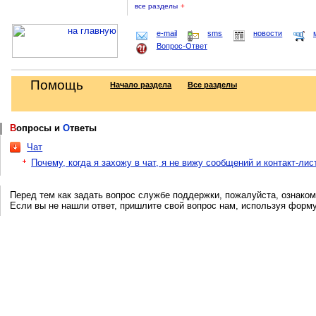
все разделы
+
e-mail
sms
новости
Вопрос-Ответ
Помощь
Начало раздела
Все разделы
В
опросы и
О
тветы
Чат
Почему, когда я захожу в чат, я не вижу сообщений и контакт-лис
Перед тем как задать вопрос службе поддержки, пожалуйста, ознаком
Если вы не нашли ответ, пришлите свой вопрос нам, используя форм