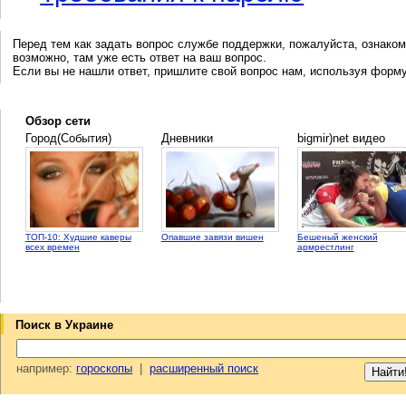
Перед тем как задать вопрос службе поддержки, пожалуйста, ознаком
возможно, там уже есть ответ на ваш вопрос.
Если вы не нашли ответ, пришлите свой вопрос нам, используя форм
Обзор сети
Город(События)
Дневники
bigmir)net видео
ТОП-10: Худшие каверы
Опавшие завязи вишен
Бешеный женский
всех времен
армрестлинг
Поиск в Украине
например:
гороскопы
|
расширенный поиск