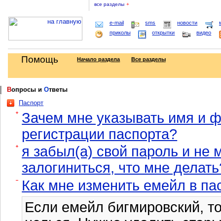
все разделы
+
e-mail
sms
новости
приколы
открытки
видео
Помощь
Начало раздела
Все разделы
В
опросы и
О
тветы
Паспорт
Зачем мне указывать имя и 
регистрации паспорта?
я забыл(а) свой пароль и не 
залогиниться, что мне делать
Как мне изменить емейл в па
Если емейл бигмировский, то