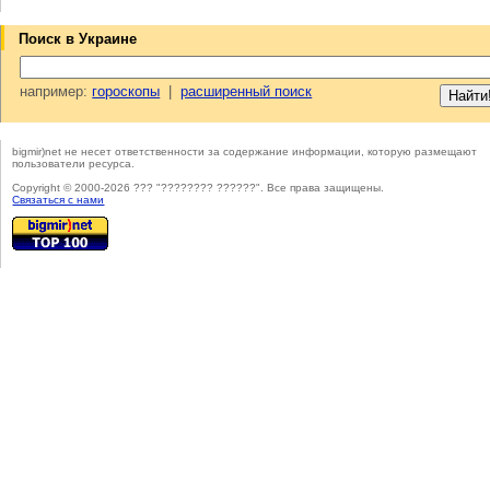
Поиск в Украине
например:
гороскопы
|
расширенный поиск
bigmir)net не несет ответственности за содержание информации, которую размещают
пользователи ресурса.
Copyright © 2000-2026 ??? "???????? ??????". Все права защищены.
Cвязаться с нами