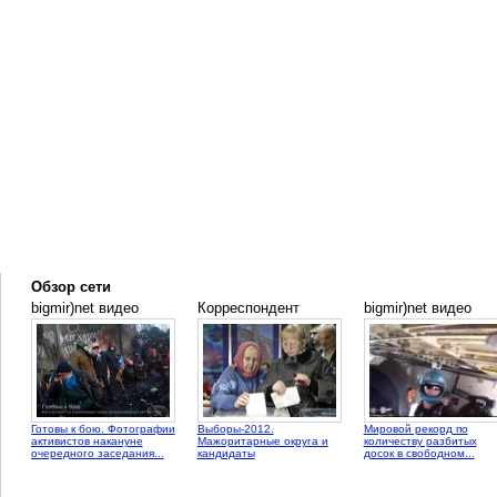
Обзор сети
bigmir)net видео
Корреспондент
bigmir)net видео
Готовы к бою. Фотографии
Выборы-2012.
Мировой рекорд по
активистов накануне
Мажоритарные округа и
количеству разбитых
очередного заседания...
кандидаты
досок в свободном...