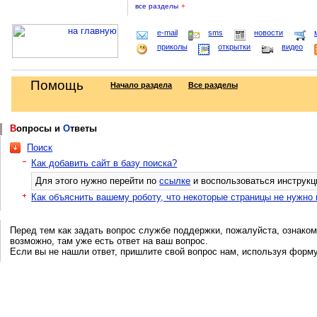
все разделы
+
e-mail
sms
новости
приколы
открытки
видео
Помощь
Начало раздела
Все разделы
В
опросы и
О
тветы
Поиск
Как добавить сайт в базу поиска?
Для этого нужно перейти по
ссылке
и воспользоваться инструкц
Как объяснить вашему роботу, что некоторые страницы не нужно
Перед тем как задать вопрос службе поддержки, пожалуйста, ознаком
возможно, там уже есть ответ на ваш вопрос.
Если вы не нашли ответ, пришлите свой вопрос нам, используя форм