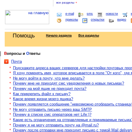
все разделы
+
e-mail
sms
новости
приколы
открытки
видео
Помощь
Начало раздела
Все разделы
В
опросы и
О
тветы
Почта
Подскажите адреса ваших серверов для настройки почтовых про
Я хочу поменять имя, которое вписывается в поле "От кого", где
Не могу войти в почту, что мне делать?
Почему мне не приходят смс уведомления о новых письмах?
Почему на мой ящик не приходит почта?
Как прикрепить файл к письму?
Какое время жизни моего ящика?
Почему появляется сообщение "невозможно отобразить страницу
Не могу отправить письмо через ваш SMTP
Почему в списке смс операторов нет Life:)?
Какие есть ограничения на отправляемые и принимаемые письма
Почему я не могу отправить почту на @mail.ru?
Почему после отправки мне приходит письмо с темой Mail delivery