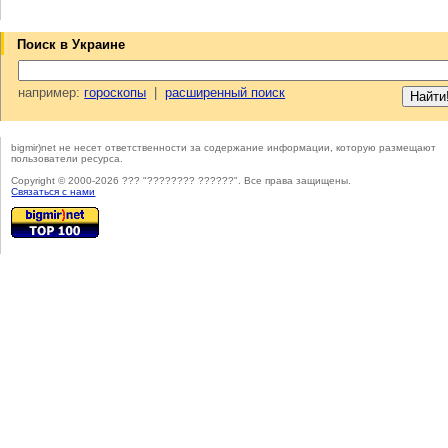
Поиск в Украине
например:
гороскопы
|
расширенный поиск
bigmir)net не несет ответственности за содержание информации, которую размещают
пользователи ресурса.
Copyright © 2000-2026 ??? "???????? ??????". Все права защищены.
Cвязаться с нами