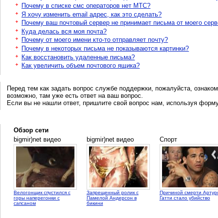
Почему в списке смс операторов нет МТС?
Я хочу изменить email адрес, как это сделать?
Почему ваш почтовый сервер не принимает письма от моего сер
Куда делась вся моя почта?
Почему от моего имени кто-то отправляет почту?
Почему в некоторых письма не показываются картинки?
Как восстановить удаленные письма?
Как увеличить объем почтового ящика?
Перед тем как задать вопрос службе поддержки, пожалуйста, ознаком
возможно, там уже есть ответ на ваш вопрос.
Если вы не нашли ответ, пришлите свой вопрос нам, используя форм
Обзор сети
bigmir)net видео
bigmir)net видео
Спорт
Велогонщик спустился с
Запрещенный ролик с
Причиной смерти Артур
горы наперегонки с
Памелой Андерсон в
Гатти стало убийство
сапсаном
бикини