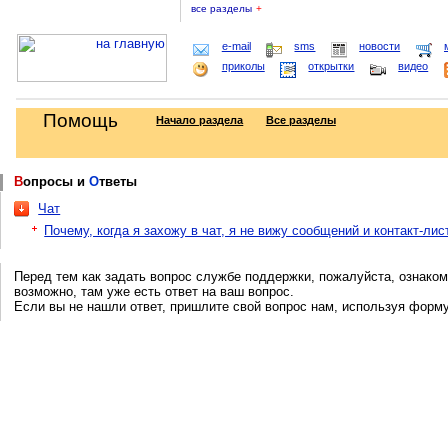
все разделы
+
e-mail
sms
новости
приколы
открытки
видео
Помощь
Начало раздела
Все разделы
В
опросы и
О
тветы
Чат
Почему, когда я захожу в чат, я не вижу сообщений и контакт-лис
Перед тем как задать вопрос службе поддержки, пожалуйста, ознаком
возможно, там уже есть ответ на ваш вопрос.
Если вы не нашли ответ, пришлите свой вопрос нам, используя форм