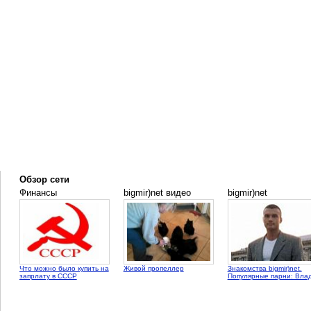
Обзор сети
Финансы
bigmir)net видео
bigmir)net
Что можно было купить на
Живой пропеллер
Знакомства bigmir)net.
запрлату в СССР
Популярные парни: Вла