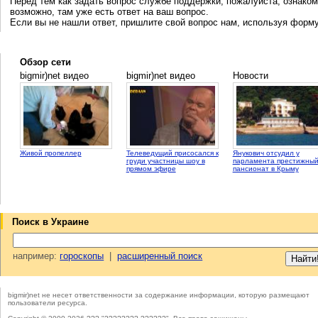
Перед тем как задать вопрос службе поддержки, пожалуйста, ознаком
возможно, там уже есть ответ на ваш вопрос.
Если вы не нашли ответ, пришлите свой вопрос нам, используя форм
Обзор сети
bigmir)net видео
bigmir)net видео
Новости
Живой пропеллер
Телеведущий присосался к
Янукович отсудил у
груди участницы шоу в
парламента престижны
прямом эфире
пансионат в Крыму
Поиск в Украине
например:
гороскопы
|
расширенный поиск
bigmir)net не несет ответственности за содержание информации, которую размещают
пользователи ресурса.