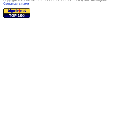
Copyright © 2000-2026 ??? "???????? ??????". Все права защищены.
Cвязаться с нами