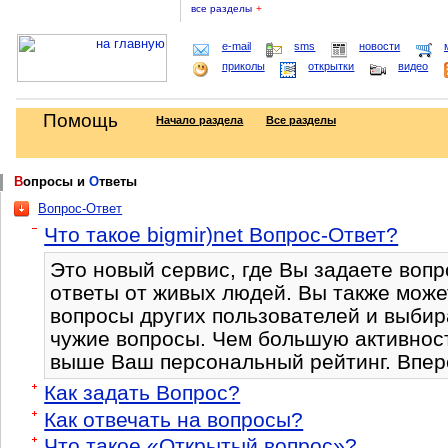
все разделы
+
e-mail
sms
новости
приколы
открытки
видео
Помощь
Начало раздела
Все разделы
В
опросы и
О
тветы
Вопрос-Ответ
Что такое bigmir)net Вопрос-Ответ?
Это новый сервис, где Вы задаете вопр
ответы от живых людей. Вы также може
вопросы других пользователей и выбир
чужие вопросы. Чем большую активност
выше Ваш персональный рейтинг. Впере
Как задать Вопрос?
Как отвечать на вопросы?
Что такое «Открытый вопрос»?