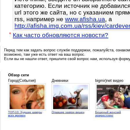
категорию. Если источник не добавился
url этого же сайта, но с указанием пря
rss, например не
www.afisha.ua
, a
http://afisha.img.com.ua/rss/kiev/cardeve
Как часто обновляются новости?
Перед тем как задать вопрос службе поддержки, пожалуйста, ознаком
возможно, там уже есть ответ на ваш вопрос.
Если вы не нашли ответ, пришлите свой вопрос нам, используя форм
Обзор сети
Город(События)
Дневники
bigmir)net видео
ТОП-10: Худшие каверы
Опавшие завязи вишен
Бешеный женский
всех времен
армрестлинг