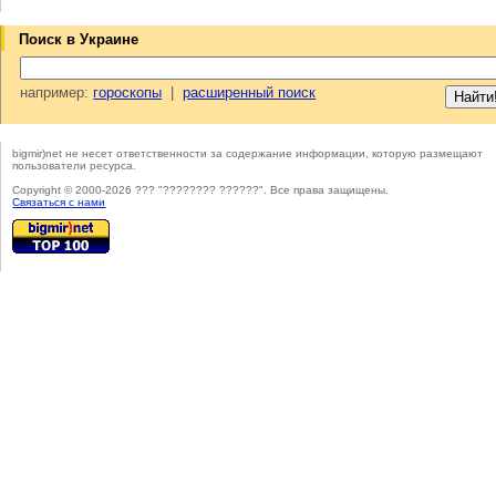
Поиск в Украине
например:
гороскопы
|
расширенный поиск
bigmir)net не несет ответственности за содержание информации, которую размещают
пользователи ресурса.
Copyright © 2000-2026 ??? "???????? ??????". Все права защищены.
Cвязаться с нами