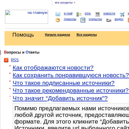
все разделы
+
e-mail
sms
новости
приколы
открытки
видео
Помощь
Начало раздела
Все разделы
В
опросы и
О
тветы
RSS
Как отображаются новости?
Как сохранить понравившуюся новость
Что такое подписанные источники?
Что такое рекомендованные источники?
Что значит “Добавить источник”?
Помимо предлагаемых нами источников
любой другой источник, предоставляющ
формате. Для этого кликните “Добавить
Источники, введите url выбранного сай